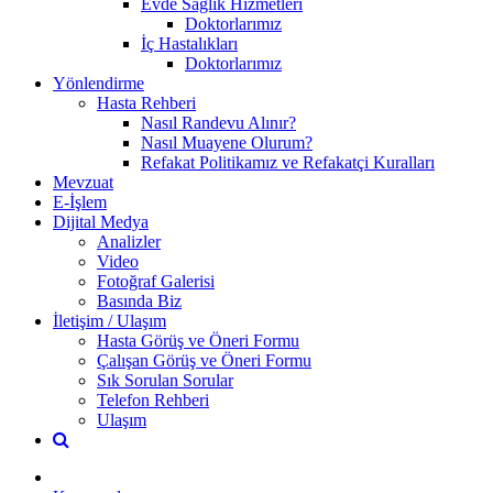
Evde Sağlık Hizmetleri
Doktorlarımız
İç Hastalıkları
Doktorlarımız
Yönlendirme
Hasta Rehberi
Nasıl Randevu Alınır?
Nasıl Muayene Olurum?
Refakat Politikamız ve Refakatçi Kuralları
Mevzuat
E-İşlem
Dijital Medya
Analizler
Video
Fotoğraf Galerisi
Basında Biz
İletişim / Ulaşım
Hasta Görüş ve Öneri Formu
Çalışan Görüş ve Öneri Formu
Sık Sorulan Sorular
Telefon Rehberi
Ulaşım