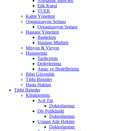
Asistanlık Süreçleri
Etik Kurul
TUEK
Kalite Yönetimi
Organizasyon Şeması
Organizasyon Şeması
Hastane Yönetimi
Başhekim
Hastane Müdürü
Misyon & Vizyon
Hastanemiz
Tarihçemiz
Değerlerimiz
Amaç ve Hedeflerimiz
Bilgi Güvenliği
Tıbbi Birimler
Hasta Hakları
Tıbbi Birimler
Kliniklerimiz
Acil Tıp
Doktorlarımız
Diş Polikliniği
Doktorlarımız
Uzman Aile Hekimi
Doktorlarımız