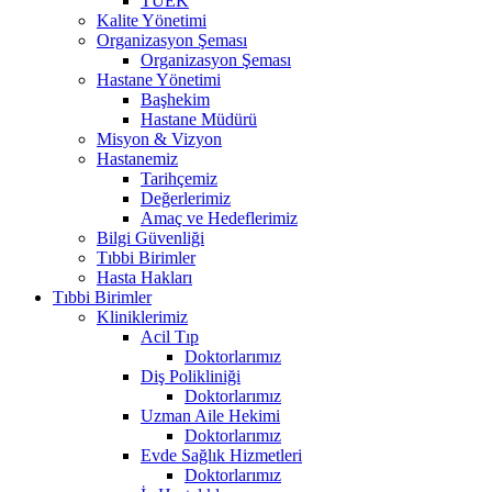
TUEK
Kalite Yönetimi
Organizasyon Şeması
Organizasyon Şeması
Hastane Yönetimi
Başhekim
Hastane Müdürü
Misyon & Vizyon
Hastanemiz
Tarihçemiz
Değerlerimiz
Amaç ve Hedeflerimiz
Bilgi Güvenliği
Tıbbi Birimler
Hasta Hakları
Tıbbi Birimler
Kliniklerimiz
Acil Tıp
Doktorlarımız
Diş Polikliniği
Doktorlarımız
Uzman Aile Hekimi
Doktorlarımız
Evde Sağlık Hizmetleri
Doktorlarımız