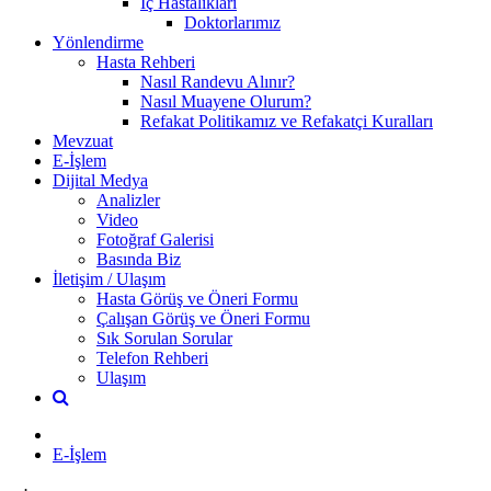
İç Hastalıkları
Doktorlarımız
Yönlendirme
Hasta Rehberi
Nasıl Randevu Alınır?
Nasıl Muayene Olurum?
Refakat Politikamız ve Refakatçi Kuralları
Mevzuat
E-İşlem
Dijital Medya
Analizler
Video
Fotoğraf Galerisi
Basında Biz
İletişim / Ulaşım
Hasta Görüş ve Öneri Formu
Çalışan Görüş ve Öneri Formu
Sık Sorulan Sorular
Telefon Rehberi
Ulaşım
E-İşlem