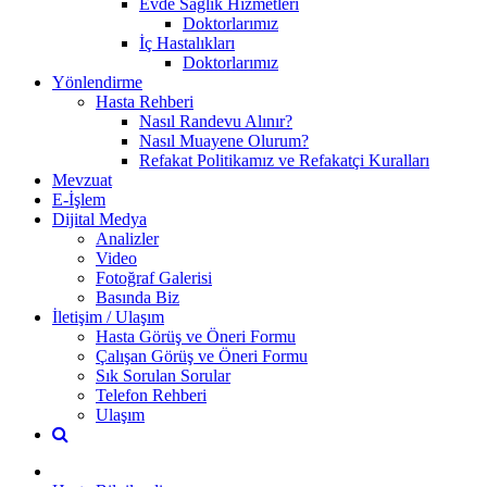
Evde Sağlık Hizmetleri
Doktorlarımız
İç Hastalıkları
Doktorlarımız
Yönlendirme
Hasta Rehberi
Nasıl Randevu Alınır?
Nasıl Muayene Olurum?
Refakat Politikamız ve Refakatçi Kuralları
Mevzuat
E-İşlem
Dijital Medya
Analizler
Video
Fotoğraf Galerisi
Basında Biz
İletişim / Ulaşım
Hasta Görüş ve Öneri Formu
Çalışan Görüş ve Öneri Formu
Sık Sorulan Sorular
Telefon Rehberi
Ulaşım