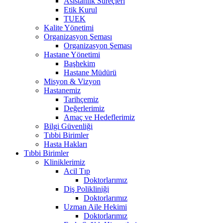
Asistanlık Süreçleri
Etik Kurul
TUEK
Kalite Yönetimi
Organizasyon Şeması
Organizasyon Şeması
Hastane Yönetimi
Başhekim
Hastane Müdürü
Misyon & Vizyon
Hastanemiz
Tarihçemiz
Değerlerimiz
Amaç ve Hedeflerimiz
Bilgi Güvenliği
Tıbbi Birimler
Hasta Hakları
Tıbbi Birimler
Kliniklerimiz
Acil Tıp
Doktorlarımız
Diş Polikliniği
Doktorlarımız
Uzman Aile Hekimi
Doktorlarımız